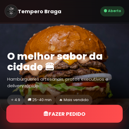
Tempero Braga
🟢 Aberto
O melhor sabor da
cidade 🍔
Hambúrgueres artesanais, pratos executivos e
delivery rápido.
⭐ 4.9
🚚 25-40 min
🔥 Mais vendido
FAZER PEDIDO